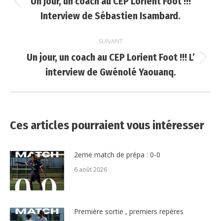
Un jour, un coach au CEP Lorient Foot !!!
Article
Interview de Sébastien Isambard.
précédent
:
SUIVANT
Un jour, un coach au CEP Lorient Foot !!! L’
Article
interview de Gwénolé Yaouanq.
suivant
:
Ces articles pourraient vous intéresser
2eme match de prépa : 0-0
6 août 2026
Première sortie , premiers repères