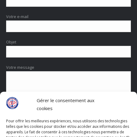
une
une
une
dans
dans
nouvelle
nouvelle
nouvelle
une
une
Votre e-mail
fenêtre
fenêtre
fenêtre
nouvelle
nouvelle
fenêtre
fenêtre
Objet
Votre message
Gérer le consentement aux
cookies
Pour offrir les meilleures expériences, nous utilisons des technologies
En utilisant ce formulaire, vous acceptez le stockage et le
telles que les cookies pour stocker et/ou accéder aux informations des
traitement de vos données par ce site internet.
appareils. Le fait de consentir à ces technologies nous permettra de