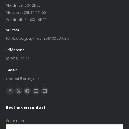
Mardi : 09h30-12h00
Mercredi : 09h30-12h00
Vendredi : 14h00-19h00
Adresse :
67, Rue Duguay Trouin 56100 LORIENT
Téléphone :
02 97 84 11 41
E-mail:
cepfoot@orange.fr
Trouvez nous sur :
La
La
La
La
La
page
page
page
page
page
Restons en contact
Facebook
X
Instagram
E-
Site
s'ouvre
s'ouvre
s'ouvre
mail
Web
Votre nom
dans
dans
dans
s'ouvre
s'ouvre