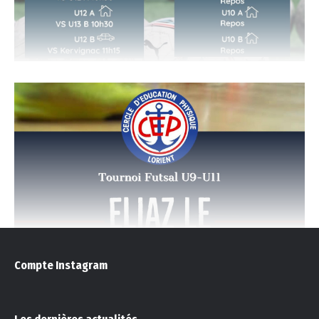
11 Février 2023 : Tournoi Eliaz Le Lann
Tournoi Futsal
actualités
,
Tournoi
Par
CEP FOOTBALL
27 janvier 2023
Compte Instagram