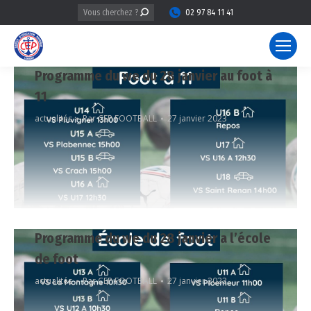
Recherche
02 97 84 11 41
:
Programme du we du 28 janvier au foot à
11
actualités
Par
CEP FOOTBALL
27 janvier 2023
Programme du we du 28 janvier a l’école
de foot
actualités
Par
CEP FOOTBALL
27 janvier 2023