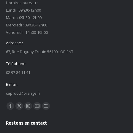
Horaires bureau :
Lundi : 09h30-12h00
Mardi : 09h30-12h00
Mercredi : 09h30-12h00
Vendredi : 14h00-19h00
Adresse :
67, Rue Duguay Trouin 56100 LORIENT
Téléphone :
02 97 84 11 41
E-mail:
cepfoot@orange.fr
Trouvez nous sur :
La
La
La
La
La
page
page
page
page
page
Restons en contact
Facebook
X
Instagram
E-
Site
s'ouvre
s'ouvre
s'ouvre
mail
Web