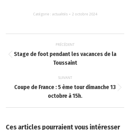
Catégorie :
actualités
2 octobre 2024
Navigation
PRÉCÉDENT
article
Stage de foot pendant les vacances de la
Article
Toussaint
précédent
:
SUIVANT
Coupe de France : 5 ème tour dimanche 13
Article
octobre à 15h.
suivant
:
Ces articles pourraient vous intéresser