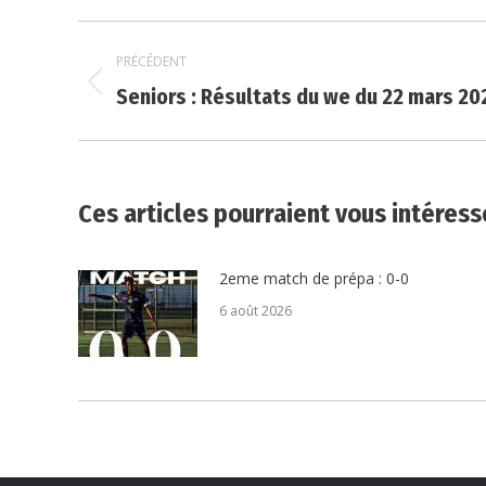
Navigation
PRÉCÉDENT
article
Article
Seniors : Résultats du we du 22 mars 20
précédent
:
Ces articles pourraient vous intéress
2eme match de prépa : 0-0
6 août 2026