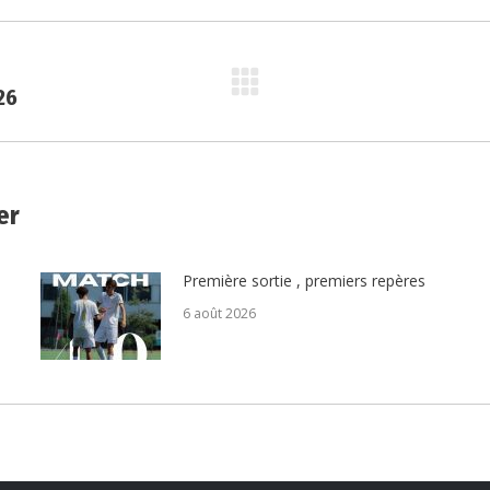
26
Article
suivant
:
er
Première sortie , premiers repères
6 août 2026