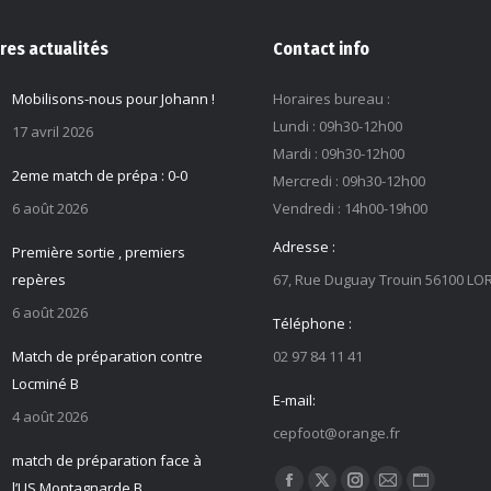
res actualités
Contact info
Mobilisons-nous pour Johann !
Horaires bureau :
Lundi : 09h30-12h00
17 avril 2026
Mardi : 09h30-12h00
2eme match de prépa : 0-0
Mercredi : 09h30-12h00
6 août 2026
Vendredi : 14h00-19h00
Adresse :
Première sortie , premiers
repères
67, Rue Duguay Trouin 56100 LO
6 août 2026
Téléphone :
Match de préparation contre
02 97 84 11 41
Locminé B
E-mail:
4 août 2026
cepfoot@orange.fr
match de préparation face à
Trouvez nous sur :
l’US Montagnarde B