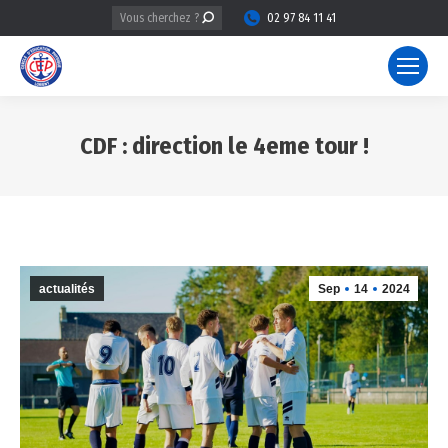
Recherche
02 97 84 11 41
:
CDF : direction le 4eme tour !
Vous êtes ici :
actualités
Sep
14
2024