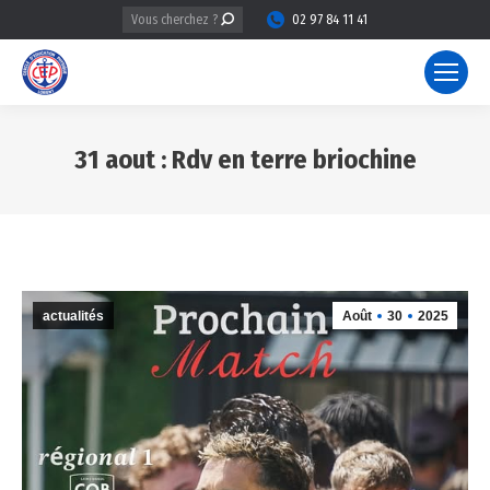
Recherche
02 97 84 11 41
:
31 aout : Rdv en terre briochine
Vous êtes ici :
actualités
Août
30
2025