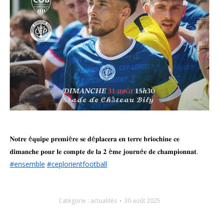
𝐍𝐨𝐭𝐫𝐞 é𝐪𝐮𝐢𝐩𝐞 𝐩𝐫𝐞𝐦𝐢è𝐫𝐞 𝐬𝐞 𝐝é𝐩𝐥𝐚𝐜𝐞𝐫𝐚 𝐞𝐧 𝐭𝐞𝐫𝐫𝐞 𝐛𝐫𝐢𝐨𝐜𝐡𝐢𝐧𝐞 𝐜𝐞
𝐝𝐢𝐦𝐚𝐧𝐜𝐡𝐞 𝐩𝐨𝐮𝐫 𝐥𝐞 𝐜𝐨𝐦𝐩𝐭𝐞 𝐝𝐞 𝐥𝐚 𝟐 è𝐦𝐞 𝐣𝐨𝐮𝐫𝐧é𝐞 𝐝𝐞 𝐜𝐡𝐚𝐦𝐩𝐢𝐨𝐧𝐧𝐚𝐭.
#ensemble
#ceplorientfootball
Catégorie :
actualités
30 août 2025