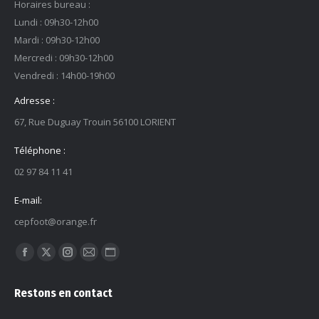
Horaires bureau :
Lundi : 09h30-12h00
Mardi : 09h30-12h00
Mercredi : 09h30-12h00
Vendredi : 14h00-19h00
Adresse :
67, Rue Duguay Trouin 56100 LORIENT
Téléphone :
02 97 84 11 41
E-mail:
cepfoot@orange.fr
Trouvez nous sur :
La
La
La
La
La
page
page
page
page
page
Restons en contact
Facebook
X
Instagram
E-
Site
s'ouvre
s'ouvre
s'ouvre
mail
Web